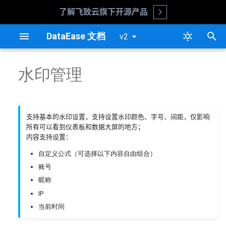
了解飞致云旗下开源产品
Open
正
DataEase 文档
v2
在
更新日志
安装指南
数据源
仪表板概述
数据大屏概述
系统参数
用户管理
系统管理
嵌入式概述
v2.10.7
数据源概述
数据集概述
图表概述
过滤组件概览
图表概述
过滤组件概览
基础设置说明
单点登录
水印管理
初
始
更新说明
升级指南
数据集
创建仪表板
创建数据大屏
字体管理
组织管理
版本对比
嵌入式流程
v2.10.6
配置 MySQL 数据源
数据集功能设计
添加图表
时间过滤组件
添加图表
时间过滤组件
DIV 嵌入
模拟登录
化
支持基本的水印设置，支持设置水印颜色、字号、间距，仅影响
阿里云安装指南
仪表板基础功能
数据大屏基础功能
权限配置
源码部署
嵌入式示例
v2.10.5
配置 ClickHouse 数据源
图表数据设计
文本过滤组件
图表数据设计
文本过滤组件
Iframe 嵌入
搜
所有可以看到仪表板和数据大屏的地方；
内容支持设置：
1Panel 安装指南
组件基础功能
组件基础功能
定时报告
嵌入式常见问题
v2.10.4
配置 Doris 数据源
图表样式设计
数字过滤组件
图表样式设计
数字过滤组件
嵌入式数据交互
索
自定义公式（可选择以下内容自由组合）
引
命令行工具使用指南
仪表板使用
数据大屏使用
同步管理
嵌入式附加功能
v2.10.3
配置 Impala 数据源
图表高级设计
图表高级设计
账号
擎
昵称
备份还原指南
图表
图表
血缘分析
v2.10.2
配置 MariaDB 数据源
图表图库
图表图库
IP
当前时间
过滤组件
过滤组件
告警管理
v2.10.1
配置 MongoDB-BI 数据源