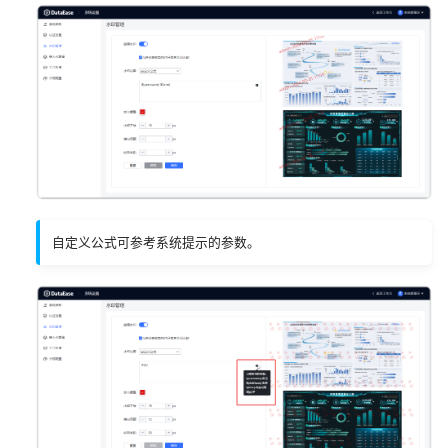
其他组件
其他组件
Webhook 管理
v2.10.0
配置 Oracle 数据源
移动端
v2.9.0
配置 PostgreSQL 数据源
v2.8.0
配置 SQL Server 数据源
v2.7.0
配置 StarRocks 数据源
v2.6.0
配置 TiDB 数据源
自定义公式可参考系统提示的参数。
v2.5.0
配置 AWS Redshift 数据源
v2.4.0
配置 API 数据源
v2.3.0
配置 DB2 数据源
v2.2.0
配置 Elasticsearch 数据源