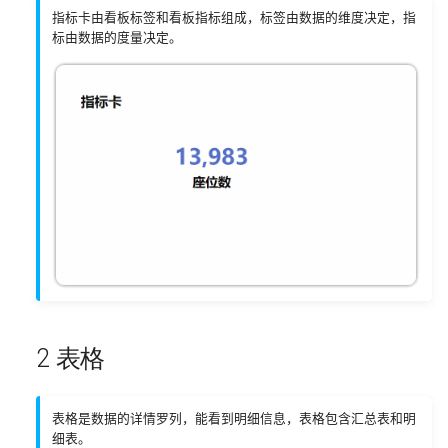
4.12 进度条
指标卡由看板标签和看板指标组成，标签由数据的维度决定，指
标由数据的度量决定。
4.13 K 线图
4.14 子弹图
5 分布图
5.1 饼图
5.2 环形饼图
5.3 南丁格尔玫瑰图
2 表格
5.4 玫瑰环形图
5.5 矩形树图
表格是数据的详情罗列，能看到明细信息，表格包含汇总表和明
细表。