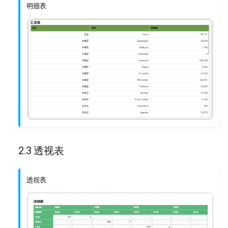
7.1 散点图
明细表
7.2 象限图
7.3 漏斗图
7.4 桑基图
7.5 圆形填充图
8 双轴图
2.3 透视表
8.1 柱线组合图
8.2 分组柱线组合图
透视表
8.3 堆叠柱线组合图
8.4 双线组合图