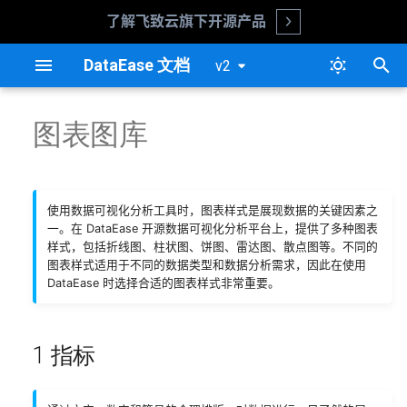
了解飞致云旗下开源产品
Open
正
DataEase 文档
v2
在
更新日志
安装指南
数据源
仪表板概述
1 指标
过滤组件概览
系统参数
组织管理中心
系统管理
嵌入式概述
v2.10.7
数据源概述
数据集概述
图表概述
过滤组件概览
用户管理
平台对接
基础设置说明
单点登录
图表图库
初
始
更新说明
升级指南
数据集
创建仪表板
时间过滤组件
字体管理
系统设置
版本对比
嵌入式流程
1.1 仪表盘
v2.10.6
配置 MySQL 数据源
数据集功能设计
添加图表
时间过滤组件
组织管理
外观配置
DIV 嵌入
模拟登录
化
使用数据可视化分析工具时，图表样式是展现数据的关键因素之
阿里云安装指南
仪表板基础功能
文本过滤组件
系统 API
源码部署
嵌入式示例
1.2 水波图
v2.10.5
配置 ClickHouse 数据源
图表数据设计
文本过滤组件
权限配置
多维嵌入
Iframe 嵌入
搜
一。在 DataEase 开源数据可视化分析平台上，提供了多种图表
样式，包括折线图、柱状图、饼图、雷达图、散点图等。不同的
1Panel 安装指南
组件基础功能
数字过滤组件
数据填报
嵌入式常见问题
1.3 指标卡
v2.10.4
配置 Doris 数据源
图表样式设计
数字过滤组件
定时报告
认证设置
嵌入式数据交互
索
图表样式适用于不同的数据类型和数据分析需求，因此在使用
DataEase 时选择合适的图表样式非常重要。
引
命令行工具使用指南
仪表板使用
2 表格
嵌入式附加功能
v2.10.3
配置 Impala 数据源
图表高级设计
同步管理
水印管理
擎
备份还原指南
图表
2.1 汇总表
v2.10.2
配置 MariaDB 数据源
图表图库
血缘分析
系统变量
1 指标
过滤组件
2.2 明细表
v2.10.1
配置 MongoDB-BI 数据源
告警管理
系统参数