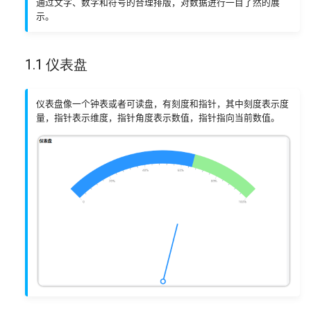
通过文字、数字和符号的合理排版，对数据进行一目了然的展
示。
其他组件
2.3 透视表
v2.10.0
配置 Oracle 数据源
Webhook 管理
插件管理
移动端
2.4 热力图
v2.9.0
配置 PostgreSQL 数据源
游离资源管理
1.1 仪表盘
3 线/面图
v2.8.0
配置 SQL Server 数据源
安全管理
仪表盘像一个钟表或者可读盘，有刻度和指针，其中刻度表示度
量，指针表示维度，指针角度表示数值，指针指向当前数值。
3.1 基础折线图
v2.7.0
配置 StarRocks 数据源
3.2 堆叠折线图
v2.6.0
配置 TiDB 数据源
3.3 面积图
v2.5.0
配置 AWS Redshift 数据源
4 柱状图
v2.4.0
配置 API 数据源
4.1 基础柱状图
v2.3.0
配置 DB2 数据源
4.2 堆叠柱状图
v2.2.0
配置 Elasticsearch 数据源