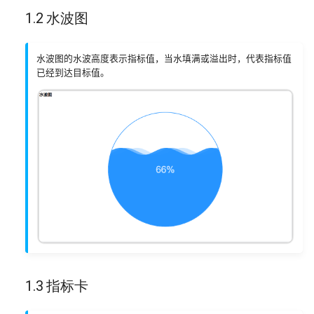
1.2 水波图
4.3 横向柱状图
v2.1.0
配置本地 Excel/CSV 数据
4.4 横向堆叠柱状图
配置远程 Excel/CSV 数据
水波图的水波高度表示指标值，当水填满或溢出时，代表指标值
已经到达目标值。
4.5 分组柱状图
4.6 分组堆叠柱状图
4.7 百分比柱状图
4.8 横向百分比柱状图
4.9 瀑布图
4.10 区间条形图
1.3 指标卡
4.11 对称条形图