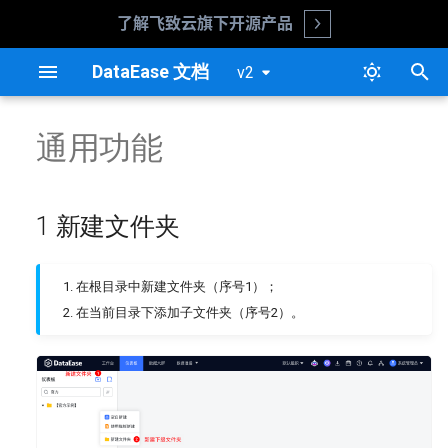
了解飞致云旗下开源产品
Open
正
DataEase 文档
v2
在
更新日志
安装指南
1 新建文件夹
数据源
仪表板概述
数据大屏概述
系统参数
组织管理中心
系统管理
嵌入式概述
v2.10.7
数据源概述
数据集概述
图表概述
过滤组件概览
图表概述
过滤组件概览
用户管理
平台对接
基础设置说明
单点登录
通用功能
初
始
更新说明
升级指南
2 重命名
数据集
创建仪表板
创建数据大屏
字体管理
系统设置
版本对比
嵌入式流程
v2.10.6
配置 MySQL 数据源
数据集功能设计
添加图表
时间过滤组件
添加图表
时间过滤组件
组织管理
外观配置
DIV 嵌入
模拟登录
化
1 新建文件夹
阿里云安装指南
3 移动
仪表板基础功能
数据大屏基础功能
系统 API
源码部署
嵌入式示例
v2.10.5
配置 ClickHouse 数据源
图表数据设计
文本过滤组件
图表数据设计
文本过滤组件
权限配置
多维嵌入
Iframe 嵌入
搜
1Panel 安装指南
4 删除
组件基础功能
组件基础功能
数据填报
嵌入式常见问题
v2.10.4
配置 Doris 数据源
图表样式设计
数字过滤组件
图表样式设计
数字过滤组件
定时报告
认证设置
嵌入式数据交互
索
在根目录中新建文件夹（序号1）；
在当前目录下添加子文件夹（序号2）。
引
命令行工具使用指南
5 搜索
仪表板使用
数据大屏使用
嵌入式附加功能
v2.10.3
配置 Impala 数据源
图表高级设计
图表高级设计
同步管理
水印管理
擎
备份还原指南
6 翻页
图表
图表
v2.10.2
配置 MariaDB 数据源
图表图库
图表图库
血缘分析
系统变量
过滤组件
过滤组件
v2.10.1
配置 MongoDB-BI 数据源
告警管理
系统参数