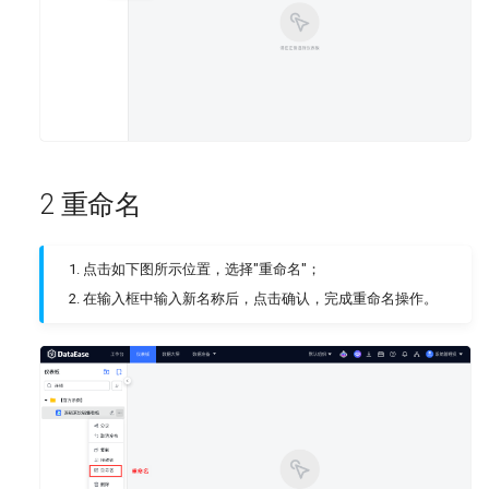
其他组件
其他组件
v2.10.0
配置 Oracle 数据源
Webhook 管理
插件管理
移动端
v2.9.0
配置 PostgreSQL 数据源
游离资源管理
v2.8.0
配置 SQL Server 数据源
安全管理
v2.7.0
配置 StarRocks 数据源
2 重命名
v2.6.0
配置 TiDB 数据源
点击如下图所示位置，选择"重命名"；
在输入框中输入新名称后，点击确认，完成重命名操作。
v2.5.0
配置 AWS Redshift 数据源
v2.4.0
配置 API 数据源
v2.3.0
配置 DB2 数据源
v2.2.0
配置 Elasticsearch 数据源