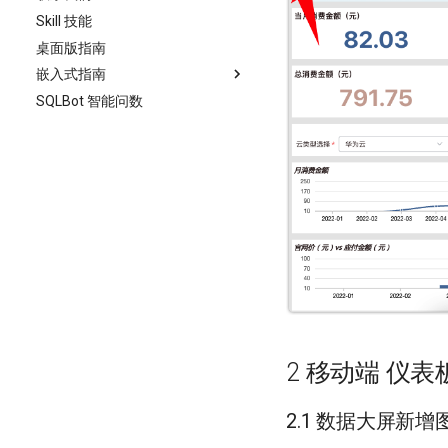
Skill 技能
命令行工具使用指南
仪表板
源码部署
数据源
桌面版指南
备份还原指南
数据大屏
数据集
仪表板概述
数据源概述
嵌入式指南
模板市场
创建仪表板
数据大屏概述
配置 MySQL 数据源
数据集概述
SQLBot 智能问数
数据导出中心
嵌入式概述
仪表板基础功能
创建数据大屏
配置 ClickHouse 数据源
数据集功能设计
工具箱
嵌入式流程
组件基础功能
数据大屏基础功能
配置 Doris 数据源
系统设置
嵌入式示例
仪表板使用
组件基础功能
配置 Impala 数据源
X-Pack
嵌入式常见问题
图表
数据大屏使用
系统参数
基础设置说明
配置 MariaDB 数据源
嵌入式附加功能
过滤组件
图表
字体管理
组织管理中心
DIV 嵌入
配置 MongoDB-BI 数据源
图表概述
其他组件
过滤组件
系统设置
Iframe 嵌入
单点登录
配置 Oracle 数据源
添加图表
过滤组件概览
图表概述
用户管理
移动端
其他组件
系统 API
嵌入式数据交互
模拟登录
配置 PostgreSQL 数据源
图表数据设计
时间过滤组件
添加图表
过滤组件概览
组织管理
平台对接
数据填报
配置 SQL Server 数据源
图表样式设计
文本过滤组件
图表数据设计
时间过滤组件
权限配置
外观配置
配置 StarRocks 数据源
图表高级设计
数字过滤组件
图表样式设计
文本过滤组件
定时报告
多维嵌入
配置 TiDB 数据源
图表图库
图表高级设计
数字过滤组件
同步管理
认证设置
2 移动端 仪
配置 AWS Redshift 数据源
图表图库
血缘分析
水印管理
配置 API 数据源
告警管理
系统变量
2.1 数据大屏新
配置 DB2 数据源
Webhook 管理
系统参数