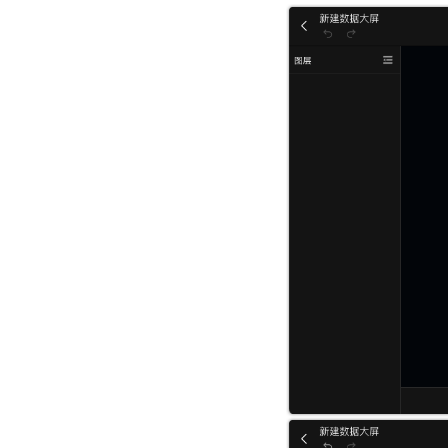
配置 Elasticsearch 数据源
插件管理
配置本地 Excel/CSV 数据
游离资源管理
配置远程 Excel/CSV 数据
安全管理