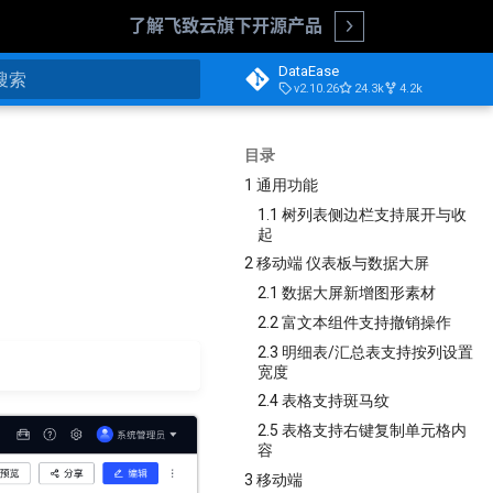
了解飞致云旗下开源产品
Open
DataEase
v2.10.26
24.3k
4.2k
正在初始化搜索引擎
目录
1 通用功能
1.1 树列表侧边栏支持展开与收
起
2 移动端 仪表板与数据大屏
2.1 数据大屏新增图形素材
2.2 富文本组件支持撤销操作
2.3 明细表/汇总表支持按列设置
宽度
2.4 表格支持斑马纹
2.5 表格支持右键复制单元格内
容
3 移动端