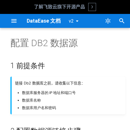
了解飞致云旗下开源产品
Open
正
DataEase 文档
v2
在
更新日志
安装指南
1 前提条件
数据集概述
仪表板概述
数据大屏概述
系统参数
组织管理中心
系统管理
嵌入式概述
v2.10.7
图表概述
过滤组件概览
图表概述
过滤组件概览
用户管理
平台对接
基础设置说明
单点登录
配置 DB2 数据源
初
始
更新说明
升级指南
2 配置数据源链接步骤
数据集功能设计
创建仪表板
创建数据大屏
字体管理
系统设置
版本对比
嵌入式流程
v2.10.6
添加图表
时间过滤组件
添加图表
时间过滤组件
组织管理
外观配置
DIV 嵌入
模拟登录
化
1 前提条件
阿里云安装指南
仪表板基础功能
数据大屏基础功能
系统 API
源码部署
嵌入式示例
v2.10.5
图表数据设计
文本过滤组件
图表数据设计
文本过滤组件
权限配置
多维嵌入
Iframe 嵌入
搜
1Panel 安装指南
组件基础功能
组件基础功能
数据填报
嵌入式常见问题
v2.10.4
图表样式设计
数字过滤组件
图表样式设计
数字过滤组件
定时报告
认证设置
嵌入式数据交互
索
链接 Db2 数据库之前，请收集以下信息：
引
数据库服务器的 IP 地址和端口号
命令行工具使用指南
仪表板使用
数据大屏使用
嵌入式附加功能
v2.10.3
图表高级设计
图表高级设计
同步管理
水印管理
数据库名称
擎
数据库用户名和密码
备份还原指南
图表
图表
v2.10.2
图表图库
图表图库
血缘分析
系统变量
过滤组件
过滤组件
v2.10.1
告警管理
系统参数