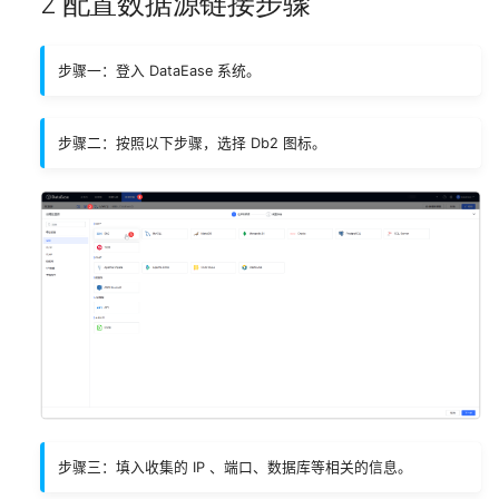
2 配置数据源链接步骤
其他组件
其他组件
v2.10.0
Webhook 管理
插件管理
步骤一：登入 DataEase 系统。
移动端
v2.9.0
游离资源管理
v2.8.0
安全管理
步骤二：按照以下步骤，选择 Db2 图标。
v2.7.0
v2.6.0
v2.5.0
v2.4.0
v2.3.0
步骤三：填入收集的 IP 、端口、数据库等相关的信息。
v2.2.0