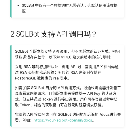
SQLBot 中仅有一个数据源时无需确认，会默认使用该数据
源码运行
配置 达梦 数据源
源
数据迁移
配置 Apache Doris 数据源
2 SQLBot 支持 API 调用吗？
配置 AWS Redshift 数据源
配置 Elasticsearch 数据源
SQLBot 全版本均支持 API 调用，但不同版本的认证方式、密钥
获取逻辑存在差异，以下为 v1.4.0 及之前版本的核心规则：
配置 Kingbase 数据源
采用 RSA 非对称加密认证：调用 API 时，需将用户名和密码通
过 RSA 公钥加密后传输；对应的 RSA 密钥对存储在
PostgreSQL 数据库的 rsa 表中。
配置 StarRocks 数据源
如需了解 SQLBot 自身的 API 调用方式，可通过浏览器开发者工
配置 Apache Hive 数据源
具查看其网络请求。目前版本尚未提供基于 API Key 的认证方
式，但支持通过 Token 进行接口调用。用户可在登录过程中获
取 Token，相应的获取接口可在登录时观察请求获得。
完整的 API 接口列表可在 SQLBot 访问地址后追加 /docs进行查
看，例如：
https://your-sqlbot-domain/docs
。