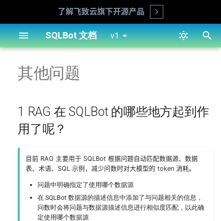
了解飞致云旗下开源产品
Open
正
SQLBot 文档
v1
在
离线安装（生产环境推荐）
数据源
1 RAG 在 SQLBot 的哪些地方
Ollama 部署模型接入 SQLBot
数据源概览
成员管理
用户管理
自定义提示词（x-pack）
其他问题
初
起到作用了呢？
始
离线升级
智能问数
配置 Excel/CSV 数据
权限配置
工作空间
登录认证（x-pack）
2 SQLBot 支持 API 调用吗？
化
1 RAG 在 SQLBot 的哪些地方起到作
1Panel 安装
仪表板
配置 MySQL 数据源
术语配置
AI 模型配置
平台对接（x-pack）
搜
用了呢？
3 如何使用 SQLBot 的 API？
阿里云安装
小助手应用
配置 Oracle 数据源
SQL 示例库
嵌入式管理
外观设置（x-pack）
索
引
目前 RAG 主要用于 SQLBot 根据问题自动匹配数据源、数据
在线方式安装
设置
配置 PostgreSQL 数据源
系统设置
参数配置（x-pack）
表、术语、SQL 示例，减少问数时对大模型的 token 消耗。
擎
问题中明确指定了使用哪个数据源
Windows 下安装
系统管理
配置 SQL Server 数据源
操作日志（x-pack）
在 SQLBot 数据源的描述信息中添加了与问题相关的信息，
问数时会将问题与数据源描述信息进行相似度匹配，以此确
命令行工具
X-Pack
配置 ClickHouse 数据源
定使用哪个数据源