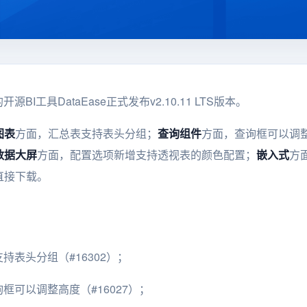
源BI工具DataEase正式发布v2.10.11 LTS版本。
图表
方面，汇总表支持表头分组；
查询组件
方面，查询框可以调
数据大屏
方面，配置选项新增支持透视表的颜色配置；
嵌入式
方
直接下载。
支持表头分组（#16302）；
查询框可以调整高度（#16027）；