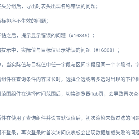
表表头分组后，导出时表头出现名称错误的问题；
表指标排序不生效的问题；
下钻之后，提示显示错误的问题（#16345）；
的提示中，实际值与目标值显示错误的问题（#16308）；
图中，当实际值与目标值中任一字段与区间字段是同一个字段时，
查询组件在查询条件内容过长时，选择全选或者多选时出现的下拉框样
时间范围组件在选择时间范围后，切换浏览器Tab页，会导致再次
插件在使用了查询组件并设置默认值后，初次渲染未做过滤的问题（
间不登录，再次登录时首次访问仪表板会出现数据加载失败的问题（