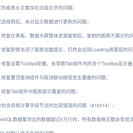
序优先级表头文案存在白底白字的问题；
除过滤规则后，未对显示数据进行更新的问题；
）：修复仪表板、数据大屏整体资源复制后，复制的图表不展示的
：修复即使关闭了图表加载提示，仍然会出现Loading遮罩层的问题
复设置Tooltips轮播，会导致Tab组件内的多个Tooltips显示
）：修复置顶查询组件与取消联动按钮发生重叠的问题；
：修复Tab组件中图表提示重复的问题；
除包含异常计算字段节点时出现错误的问题（#16314）；
tgreSQL数据集导出的数据超过5万行时，所有数值格式都会变成文