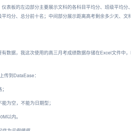
，仪表板的左边部分主要展示文科的各科目平均分、班级平均分
级平均分、总分前十名；中间部分展示距离高考剩余多少天、文
数据，我这次使用的高三月考成绩数据存储在Excel文件中，Da
传到DataEase：
格；
，不能为空，不能为日期型；
00M以内。
仅作为示例使用。