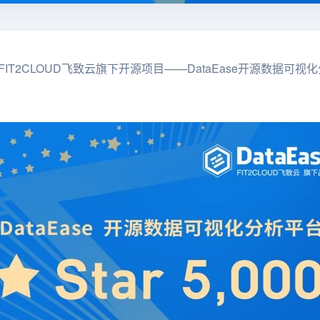
，FIT2CLOUD飞致云旗下开源项目——DataEase开源数据可视化分