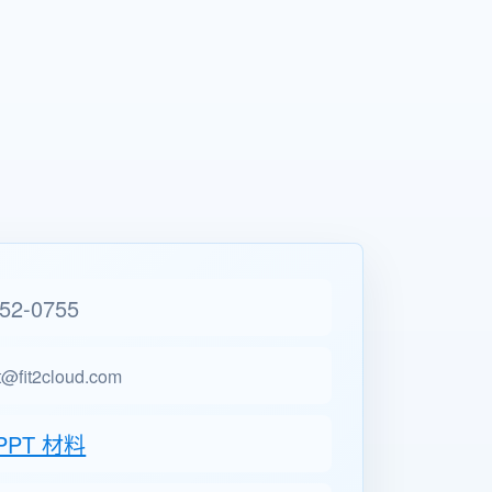
52-0755
t@fit2cloud.com
PPT 材料