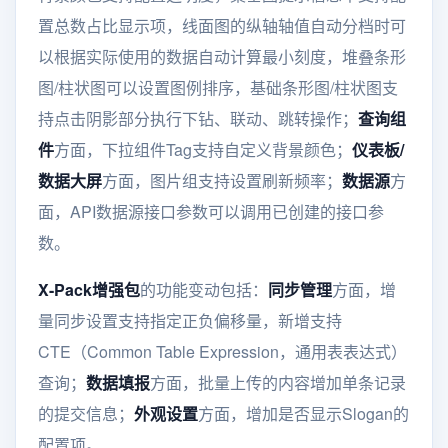
置总数占比显示项，线面图的纵轴轴值自动分档时可
以根据实际使用的数据自动计算最小刻度，堆叠条形
图/柱状图可以设置图例排序，基础条形图/柱状图支
持点击阴影部分执行下钻、联动、跳转操作；
查询组
件
方面，下拉组件Tag支持自定义背景颜色；
仪表板/
数据大屏
方面，图片组支持设置刷新频率；
数据源
方
面，API数据源接口参数可以调用已创建的接口参
数。
X-Pack增强包
的功能变动包括：
同步管理
方面，增
量同步设置支持指定正负偏移量，新增支持
CTE（Common Table Expression，通用表表达式）
查询；
数据填报
方面，批量上传的内容增加单条记录
的提交信息；
外观设置
方面，增加是否显示Slogan的
配置项。